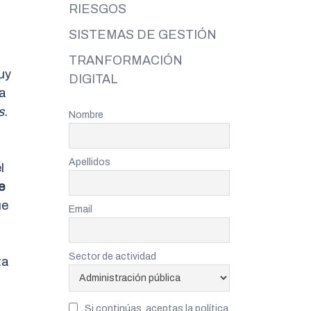
RIESGOS
SISTEMAS DE GESTIÓN
TRANFORMACIÓN
uy
DIGITAL
ía
s.
Nombre
Apellidos
l
e
ue
Email
Sector de actividad
ta
Si continúas, aceptas la política