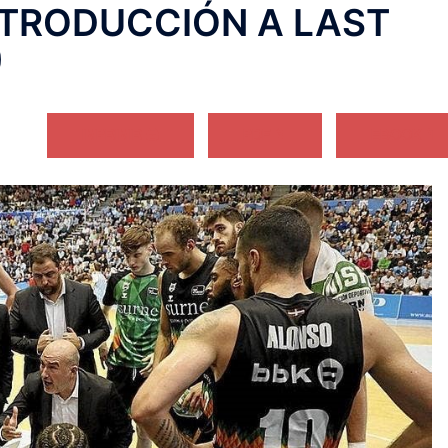
TRODUCCIÓN A LAST
)
IMPRIMIR 🖨
PDF 📄
EBOOK 📱