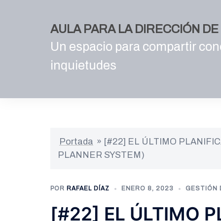
Saltar
al
AULA PARA LA DIRECCIÓN D
contenido
Un espacio para compartir con
inquietudes
Portada
»
[#22] EL ÚLTIMO PLANIF
PLANNER SYSTEM)
POR
RAFAEL DÍAZ
ENERO 8, 2023
GESTIÓN
[#22] EL ÚLTIMO 