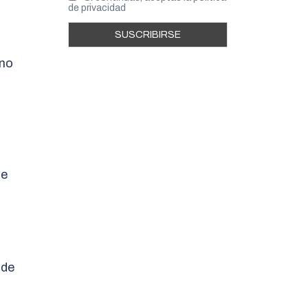
de privacidad
 no
ce
 de