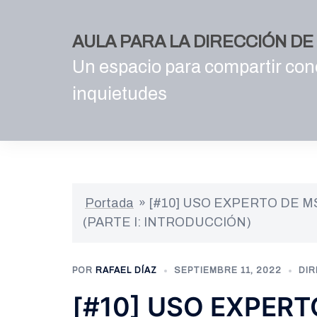
Saltar
al
AULA PARA LA DIRECCIÓN D
contenido
Un espacio para compartir con
inquietudes
Portada
»
[#10] USO EXPERTO DE M
(PARTE I: INTRODUCCIÓN)
POR
RAFAEL DÍAZ
SEPTIEMBRE 11, 2022
DIR
[#10] USO EXPERT