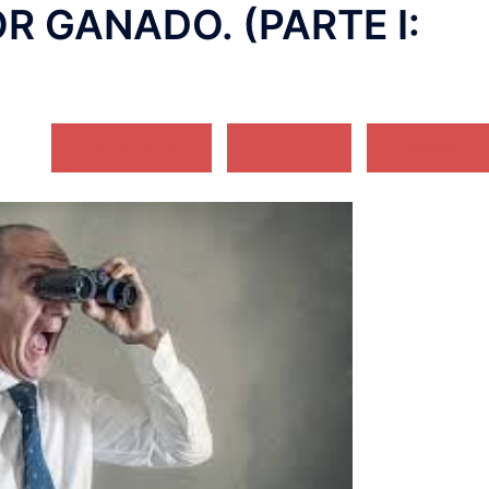
R GANADO. (PARTE I:
IMPRIMIR 🖨
PDF 📄
EBOOK 📱